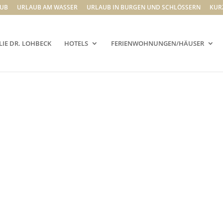
UB
URLAUB AM WASSER
URLAUB IN BURGEN UND SCHLÖSSERN
KUR
LIE DR. LOHBECK
HOTELS
FERIENWOHNUNGEN/HÄUSER