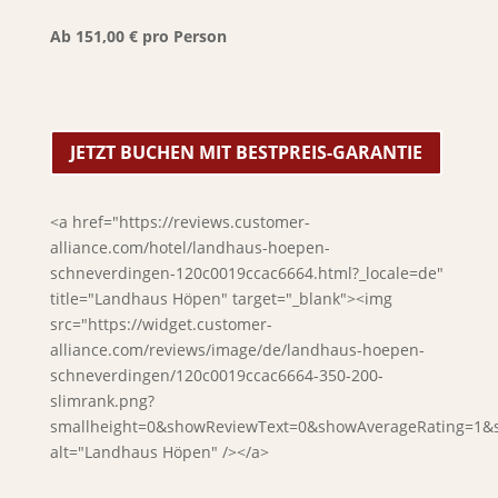
Ab 151,00 € pro Person
JETZT BUCHEN MIT BESTPREIS-GARANTIE
<a href="https://reviews.customer-
alliance.com/hotel/landhaus-hoepen-
schneverdingen-120c0019ccac6664.html?_locale=de"
title="Landhaus Höpen" target="_blank"><img
src="https://widget.customer-
alliance.com/reviews/image/de/landhaus-hoepen-
schneverdingen/120c0019ccac6664-350-200-
slimrank.png?
smallheight=0&showReviewText=0&showAverageRating=1&
alt="Landhaus Höpen" /></a>