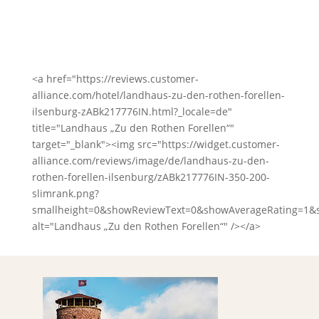
<a href="https://reviews.customer-
alliance.com/hotel/landhaus-zu-den-rothen-forellen-
ilsenburg-zABk217776IN.html?_locale=de"
title="Landhaus „Zu den Rothen Forellen“"
target="_blank"><img src="https://widget.customer-
alliance.com/reviews/image/de/landhaus-zu-den-
rothen-forellen-ilsenburg/zABk217776IN-350-200-
slimrank.png?
smallheight=0&showReviewText=0&showAverageRating=1&
alt="Landhaus „Zu den Rothen Forellen“" /></a>