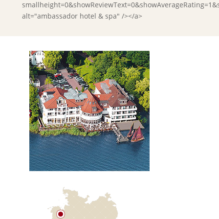
smallheight=0&showReviewText=0&showAverageRating=1&
alt="ambassador hotel & spa" /></a>