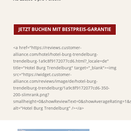
JETZT BUCHEN MIT BESTPREIS-GARANTIE
<a href="https://reviews.customer-
alliance.com/hotel/hotel-burg-trendelburg-
trendelburg-1a9c8f9172077cd6.html?_locale=de"
title="Hotel Burg Trendelburg" target="_blank"><img
src="https://widget.customer-
alliance.com/reviews/image/de/hotel-burg-
trendelburg-trendelburg/1a9c8f9172077cd6-350-
200-slimrank.png?
smallheight=0&showReviewText=0&showAverageRating=1&
alt="Hotel Burg Trendelburg" /></a>