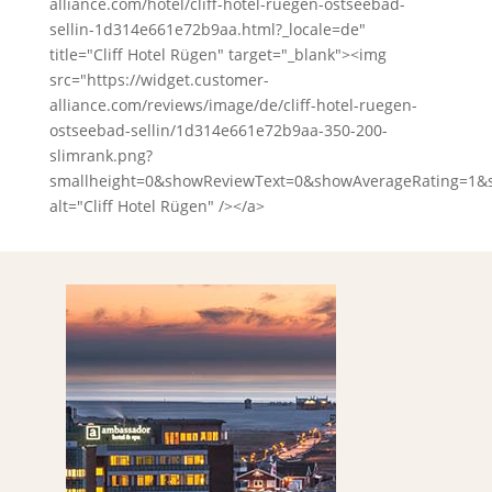
alliance.com/hotel/cliff-hotel-ruegen-ostseebad-
sellin-1d314e661e72b9aa.html?_locale=de"
title="Cliff Hotel Rügen" target="_blank"><img
src="https://widget.customer-
alliance.com/reviews/image/de/cliff-hotel-ruegen-
ostseebad-sellin/1d314e661e72b9aa-350-200-
slimrank.png?
smallheight=0&showReviewText=0&showAverageRating=1&
alt="Cliff Hotel Rügen" /></a>