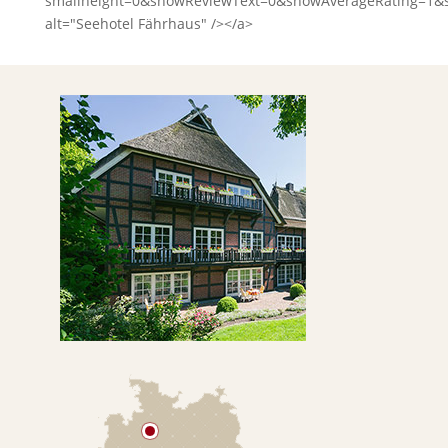
smallheight=0&showReviewText=0&showAverageRating=1&
alt="Seehotel Fährhaus" /></a>