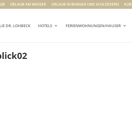
UB
URLAUB AM WASSER
URLAUB IN BURGEN UND SCHLÖSSERN
KUR
LIE DR. LOHBECK
HOTELS
FERIENWOHNUNGEN/HÄUSER
lick02