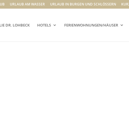
UB
URLAUB AM WASSER
URLAUB IN BURGEN UND SCHLÖSSERN
KUR
LIE DR. LOHBECK
HOTELS
FERIENWOHNUNGEN/HÄUSER