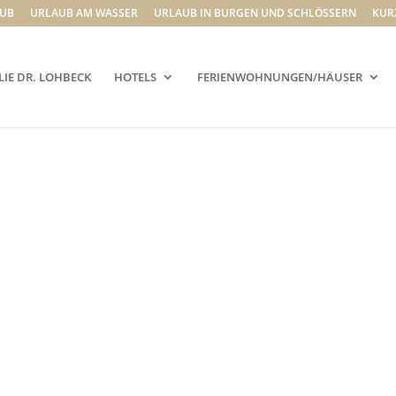
UB
URLAUB AM WASSER
URLAUB IN BURGEN UND SCHLÖSSERN
KUR
LIE DR. LOHBECK
HOTELS
FERIENWOHNUNGEN/HÄUSER