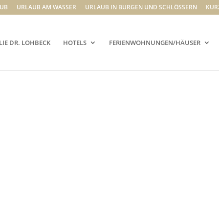
UB
URLAUB AM WASSER
URLAUB IN BURGEN UND SCHLÖSSERN
KUR
LIE DR. LOHBECK
HOTELS
FERIENWOHNUNGEN/HÄUSER