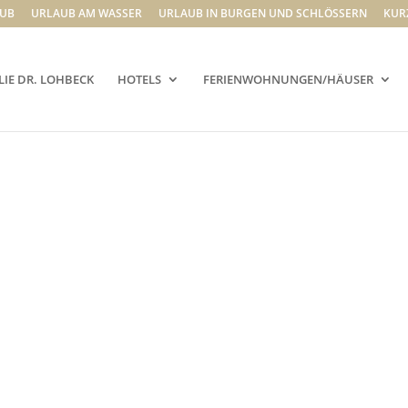
UB
URLAUB AM WASSER
URLAUB IN BURGEN UND SCHLÖSSERN
KUR
LIE DR. LOHBECK
HOTELS
FERIENWOHNUNGEN/HÄUSER