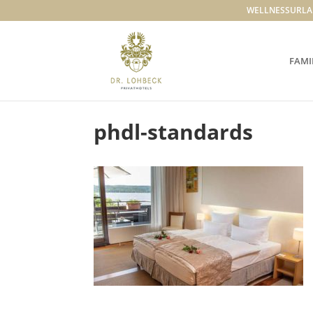
WELLNESSURLA
FAMI
phdl-standards