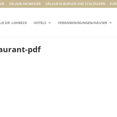
UB
URLAUB AM WASSER
URLAUB IN BURGEN UND SCHLÖSSERN
KUR
LIE DR. LOHBECK
HOTELS
FERIENWOHNUNGEN/HÄUSER
aurant-pdf