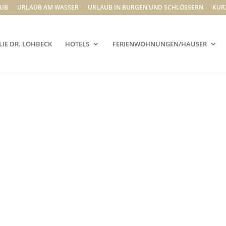
UB
URLAUB AM WASSER
URLAUB IN BURGEN UND SCHLÖSSERN
KUR
LIE DR. LOHBECK
HOTELS
FERIENWOHNUNGEN/HÄUSER