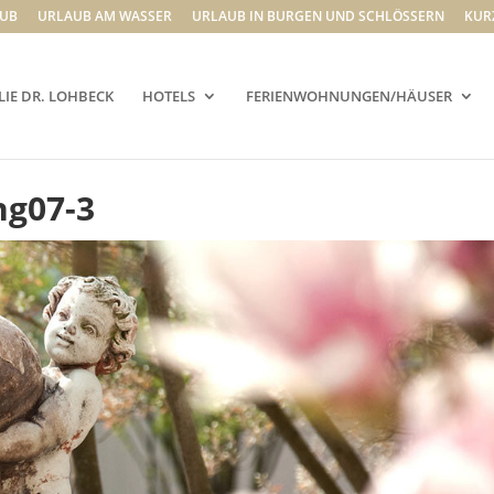
UB
URLAUB AM WASSER
URLAUB IN BURGEN UND SCHLÖSSERN
KUR
LIE DR. LOHBECK
HOTELS
FERIENWOHNUNGEN/HÄUSER
ng07-3