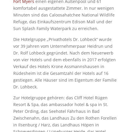
Fort Myers
einen eigenen Außenpool und 61
komfortabel ausgestattete Zimmer. In nur wenigen
Minuten sind das Caloosahatchee National Wildlife
Refuge, das Einkaufszentrum Edison Mall und der
Sun Splash Family Waterpark zu erreichen.
Die Hotelgruppe „Privathotels Dr. Lohbeck“ wurde
vor 39 Jahren vom Unternehmerpaar Heidrun und
Dr. Rolf Lohbeck gegründet. Nach dem Neuerwerb
von vier Hotels und dem ebenfalls in 2017 erfolgten
Verkauf des Hotels Krone Assmannshausen in
Rüdesheim ist die Gesamtzahl der Hotels auf 16
gestiegen. Alle Häuser sind im Eigentum der Familie
Dr. Lohbeck.
Zur Hotelgruppe gehören: das Cliff Hotel Rügen
Resort & Spa, das ambassador hotel & spa in St.
Peter Ording, das Seehotel Fährhaus in Bad
Zwischenahn, das Landhaus Zu den Rothen Forellen
in Ilsenburg / Harz, das Landhaus Höpen in
Schneverdingen / Lüneburger Heide, das Hotel